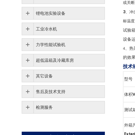
或关断
3
、冲
锂电池实验设备
标温度
工业冷水机
试验
设备
力学性能试验机
4
、
热
的效
超低温箱及冷藏库房
技术
其它设备
型号
售后及技术支持
体积Vo
检测服务
测试箱尺
外箱
Exte