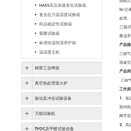
高程式
HASS高压加速老化试验箱
辑
/
记
复合拉力温湿度试验箱
处理。
药品稳定性试验箱
三箱
霉菌试验箱
换达
标准恒温恒湿养护箱
产品描
温湿度主机
三箱气
迅速完
精密工业烤箱
产品用
三箱
真空热处理退火炉
工作原
1
、低
振动及冲击试验设备
室内热
万能试验机
阀节流
2
、高
TVOC及甲醛试验设备