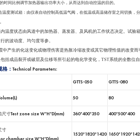
的时间比例调节加热器输出功率大小，从而达到自动控温的目的。
击温度测试箱：由仪表自动控制高低温气阀，在低温或高温储存室之间切换，
。
箱内温度状态由风道中的加热器、蒸发器、及风机的工作状态决定。试验
运行的波动度、均匀度等参。
震中产生的化这变化或物理伤害是热胀冷缩改变或其它物理性值的改变而
果包括成品裂开或破层及位移等所引起的电化学变化，
TST
系统的全数位自
规格：
Technical Parameters:
GTTS-050
GTTS-080
lume(L)
50
80
寸Test zone size W*H*D(mm)
360*400*350
400*500*400
尺寸
1520*1820*1420
1650*1920*142
rior chamber size W*H*D(mm)