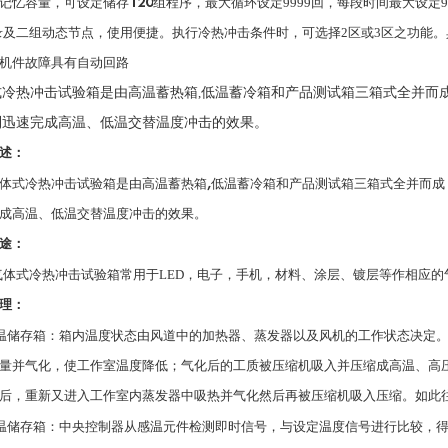
记忆容量，可设定储存
120
组程序，最大循环设定
9999
回，每段时间最大设定
9
录及二组动态节点，使用便捷。执行冷热冲击条件时，可选择
2
区或
3
区之功能。
机件故障具有自动回路
式冷热冲击试验箱是由高温蓄热箱
,
低温蓄冷箱和产品测试箱三箱式全并而
到迅速完成高温、低温交替温度冲击的效果。
述：
体式冷热冲击试验箱是由高温蓄热箱
,
低温蓄冷箱和产品测试箱三箱式全并而成
成高温、低温交替温度冲击的效果。
途：
气体式冷热冲击试验箱常用于
LED
，电子，手机，材料、涂层、镀层等作相应的
理：
温储存箱：箱内温度状态由风道中的加热器、蒸发器以及风机的工作状态决定
量并气化，使工作室温度降低；气化后的工质被压缩机吸入并压缩成高温、高
后，重新又进入工作室内蒸发器中吸热并气化然后再被压缩机吸入压缩。如此
温储存箱：中央控制器从感温元件检测即时信号，与设定温度信号进行比较，