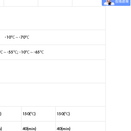
 -10℃～-70℃
℃～-55℃; -10℃～-65℃
)
150(℃)
150(℃)
n)
40(min)
40(min)