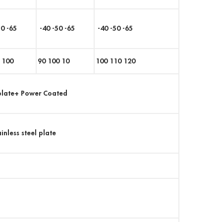
0 -65
-40 -50 -65
-40 -50 -65
 100
90 100 10
100 110 120
ate+ Power Coated
ess steel plate