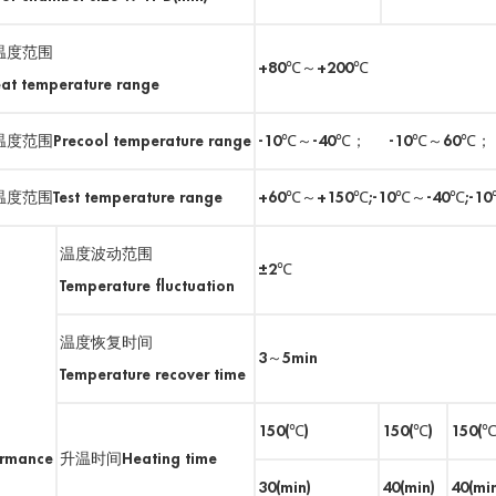
温度范围
+80℃～+200℃
at temperature range
范围Precool temperature range
-10℃～-40℃； -10℃～60℃；
范围Test temperature range
+60℃～+150℃;-10℃～-40℃;-10
温度波动范围
±2℃
Temperature fluctuation
温度恢复时间
3～5min
Temperature recover time
150(℃)
150(℃)
150(℃
ormance
升温时间Heating time
30(min)
40(min)
40(mi