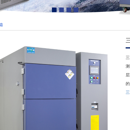
箱
三
测
层
的
三