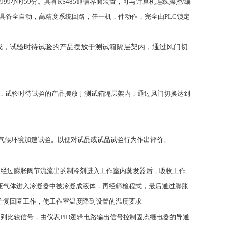
999
小时
59
分。具有
RS485
通信界面装置，可与计算机连线操控
/
编
具备全自动，高精度系统回路，任一机，件动作，完全由
PLC
锁定
成，试验时待试验的产品摆放于测试箱隔层架内，通过风门切
，试验时待试验的产品摆放于测试箱隔层架内，通过风门切换达到
气候环境加速试验。以便对试品或试品试验行为作出评价。
。经过膨胀阀节流流出的制冷剂进入工作室内蒸发器后，吸收工作
压气体进入冷凝器中被冷凝成液体，再经筛检程式，最后通过膨胀
往复回圈工作，使工作室温度降到设置的温度要求
得到比较信号，由仪表
PID
逻辑电路输出信号控制固态继电器的导通